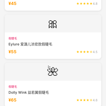
¥45
★★★★★
4.8
🎀
假睫毛
Eylure 爱潞儿浓密款假睫毛
¥55
★★★★☆
4.5
🌺
假睫毛
Dolly Wink 益若翼假睫毛
¥65
★★★★☆
4.6