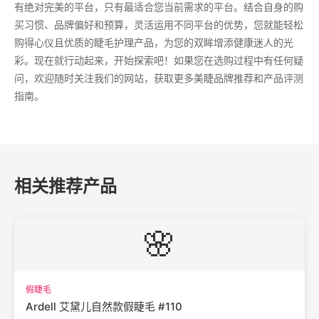
有绝对完美的平台，只有最适合您当前需求的平台。结合自身的购
买习惯、品牌偏好和预算，灵活运用不同平台的优势，您就能轻松
购得心仪且优质的睫毛护理产品，为您的双眸增添健康迷人的光
彩。现在就行动起来，开始探索吧！如果您在选购过程中有任何疑
问，欢迎随时关注我们的网站，获取更多美睫品牌推荐和产品评测
指南。
相关推荐产品
🌸
假睫毛
Ardell 艾黛儿自然款假睫毛 #110