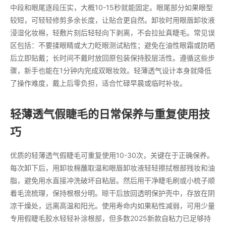
中段和眼尾逐段压实，大概10-15秒就能固定。眼尾部分如果眼型
较短，可轻轻修剪多余长度，让贴合更自然。卸妆时用眼唇卸妆液
浸湿化妆棉，轻敷片刻后轻轻向下剥离，不会拉扯真睫毛。常见误
区包括：不要揉眼睛或大力眨眼测试粘性；避免在油性眼霜或防晒
后立即贴戴；长时间不戴时放回原包装保持胶层活性。遵循这些步
骤，新手也能在1分钟内完成双眼妆效。轻薄透气设计本身就降低
了操作难度，戴上后零负担，适合忙碌早晨或临时补妆。
轻薄透气假睫毛的日常保养与重复使用技
巧
优质的轻薄透气假睫毛可重复使用10-30次，关键在于正确保养。
每次卸下后，用卸妆棉蘸取温和眼唇卸妆液轻轻擦拭根部残妆和油
脂，避免用水直接冲洗破坏自粘层。然后用干净睫毛刷或小梳子顺
着毛流梳理，保持根根分明。晾干后放回透明保护壳中，存放在阴
凉干燥处，远离高温和阳光。使用寿命内如果粘性减弱，可用少量
专用假睫毛胶水轻轻补涂根部，但多数2025新款自粘力已足够持