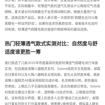
不存在。实际佩戴中，轻薄透气款的透气孔隙设计让眼部空气流通
顺畅，夏天或长时间佩戴也不会觉得闷眼红肿。根据大量用户反
馈，选择这类产品后，很多人表示第一次感受到“假睫毛也可以像
真睫毛一样自然舒适”。如果你追求伪素颜妆效，或者每天化妆时
间有限，轻薄透气假睫毛绝对是提升眼部神采的最佳选择。
热门轻薄透气款式实测对比：自然度与舒
适度谁更胜一筹
我们挑选了几款2025年热度最高的免胶轻薄透气假睫毛进行深度
实测，包括美肤语懒人猫精灵系列、Solone宛若天生免胶款、邺霖
向日葵系列以及七陶八器韩系女团风款。首先从自然度来看，美肤
语懒人猫精灵48簇采用超软合成纤维，毛流根根分明，颜色偏自
然黑棕，上眼后几乎无缝衔接真睫毛，适合伪素颜日常妆。Solone
的免胶无梗设计更进一步，透明梗+分段式布局，让眼尾自然翘
起，没有明显分界感，戴上后很多人反馈“像自己长出来的”。邺霖
向日葵系列则主打仿真度爆表，细黑梗+微卷弧度，模拟真人睫毛