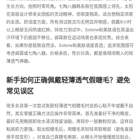
生长方向，拍照时零死角。七陶八器韩系款在氛围感上领先，太阳
花渐层设计带来女团般的灵动眼神，但密度稍高，适合想稍显浓密
的女孩。舒适度方面，所有测试款式均无明显异物感，佩戴8小时
以上眼部无闷热或红肿。持妆力测试中，Solone和美肤语在高温出
汗环境下仍稳固不移位，邺霖款在运动场景也表现优秀。综合来
看，如果你是极致自然派，Solone和美肤语是首选；追求氛围感可
考虑邺霖或七陶八器。价格亲民，性价比高，都是值得闭眼入的轻
薄透气神器。
新手如何正确佩戴轻薄透气假睫毛？避免
常见误区
很多女孩第一次尝试免胶轻薄透气假睫毛时会担心粘不牢或戴不自
然，其实掌握正确方法后操作非常简单。首先准备好干净的眼皮，
最好先用眼部卸妆水清洁残留油脂，再轻扑一层散粉控油，这样自
粘层抓力更强。取出假睫毛后，用睫毛夹轻轻夹取根部（避免直接
用手捏变形），对准自己真睫毛根部，从眼头开始慢慢按压贴合，