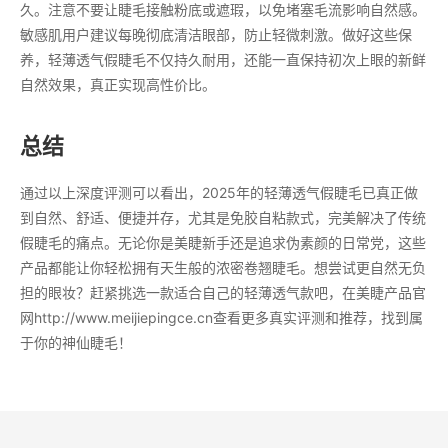
久。注意不要让睫毛接触粉底或遮瑕，以免堵塞毛流影响自然感。
敏感肌用户建议每晚彻底清洁眼部，防止轻微刺激。做好这些保
养，轻薄透气假睫毛不仅持久耐用，还能一直保持初次上眼的新鲜
自然效果，真正实现高性价比。
总结
通过以上深度评测可以看出，2025年的轻薄透气假睫毛已真正做
到自然、舒适、便捷并存，尤其是免胶自粘款式，完美解决了传统
假睫毛的痛点。无论你是美睫新手还是追求伪素颜的日常党，这些
产品都能让你轻松拥有天生般的浓密卷翘睫毛。想尝试更自然无负
担的眼妆？赶紧挑选一款适合自己的轻薄透气款吧，在美睫产品官
网http://www.meijiepingce.cn查看更多真实评测和推荐，找到属
于你的神仙睫毛！