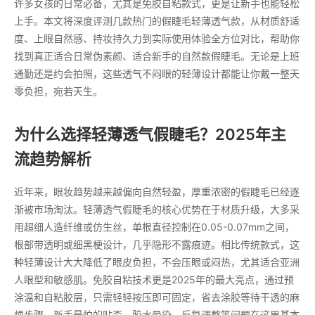
许多女孩的日常必备，尤其是免胶自粘款式，更是让新手也能轻松
上手。本文将深度评测几款热门的假睫毛轻薄透气款，从材质舒适
度、上眼自然感、持妆持久力到实际使用体验全方位对比，帮助你
找到真正适合日常伪素颜、适合新手的自然款假睫毛。无论是上班
通勤还是约会拍照，这些透气不闷眼的轻薄设计都能让你戴一整天
零负担，宛若天生。
为什么选择轻薄透气假睫毛？2025年主
流趋势解析
近年来，眼妆趋势越来越偏向自然轻盈，厚重浓密的假睫毛已经逐
渐被市场淘汰。轻薄透气假睫毛的核心优势在于材质升级，大多采
用超细人造纤维或仿生丝，单根直径控制在0.05-0.07mm之间，
根部带透明或细黑梗设计，几乎隐形不露痕迹。相比传统款式，这
种轻薄设计大大降低了眼皮负担，不会压眼或闷热，尤其适合亚洲
人眼型和敏感肌。免胶自粘技术更是2025年的最大亮点，通过预
涂温和自粘胶层，只需轻轻按压即可固定，省去涂胶等待干透的麻
烦步骤。新手最怕的贴歪、胶水晕染、反复调整等问题在这里基本